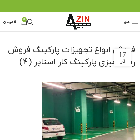
0
منو
0
تومان
فروش انواع تجهیزات پارکینگ فروش
17
رنگ آمیزی پارکینگ کار استاپر (4)
آذر