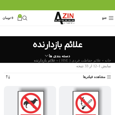
0
منو
0
تومان
علائم بازدارنده
دسته بندی ها
خانه
»
علائم حفاظت فردی ( HSE )
»
علائم بازدارنده
نمایش 1–12 از 33 نتیجه
مشاهده فیلترها