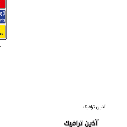
ع
آذین ترافیک