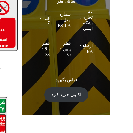
سانتی متر
نام
شماره
تجاری :
وزن :
مدل :
بشکه
7
105-BS
ایمنی
قطر
قطر
ارتفاع :
پایین :
بالا :
105
38
60
ع
تماس بگیرید
اکنون خرید کنید