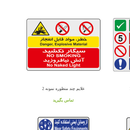
علايم چند منظوره نمونه 2
تماس بگیرید