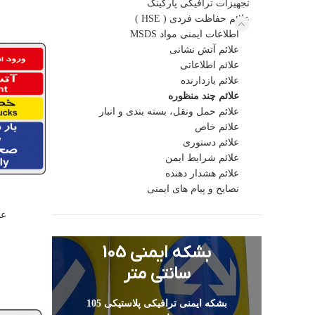
تجهیزات ترافیکی پارکینگ
علائم حفاظت فردی ( HSE )
اطلاعات ایمنی مواد MSDS
علائم آتش نشانی
علائم اطلاعاتی
علائم بازدارنده
علائم چند منظوره
علائم حمل ونقل، بسته بندی و انبار
علائم خاص
علائم دستوری
علائم شرایط ایمن
علائم هشدار دهنده
نصایح و پیام های ایمنی
عل
بشکه ایمنی 105
سانتی متر
بشکه ایمنی ترافیکی پلاستیکی 105