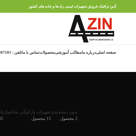
آذین ترافیک فروش تجهیزات ایمنی راه ها و جاده های کشور
صفحه اصلی
درباره ما
مطالب آموزشی
محصولات
تماس با ما
تلفن : 91007181 – 021
بدون دسته‌بندی
تجهیزات پارکینگی ساختمان
تا
2 محصول
13 محصول
165 م