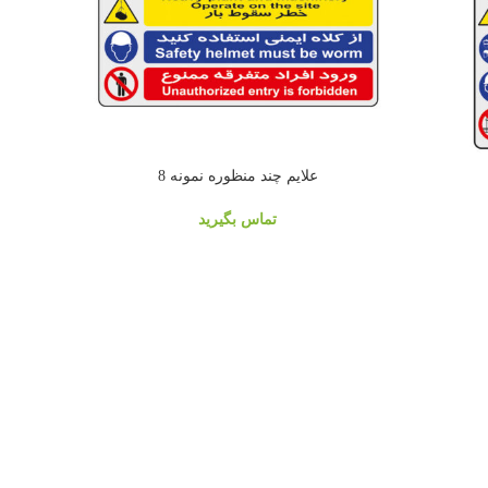
علايم چند منظوره نمونه 8
تماس بگیرید