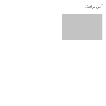
آذین ترافیک
آدرس : میدان حسن آباد ، خیابان وحدت اسلامی ، روبروی درب
پارک شهر ، بن بست معتمدی ، پلاک 6
جستجو
برای دیدن نوشته هایی که دنبال آن هستید تایپ کنید.