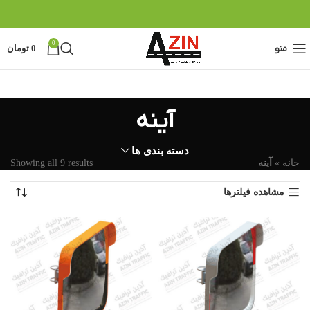
0
منو
0
تومان
آینه
دسته بندی ها
خانه
»
آینه
Showing all 9 results
مشاهده فیلترها