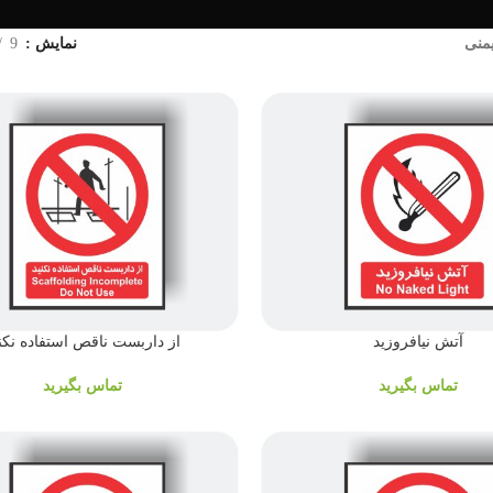
یمنی
نمایش
9
آتش نیافروزید
از داربست ناقص استفاده نکن
تماس بگیرید
تماس بگیرید