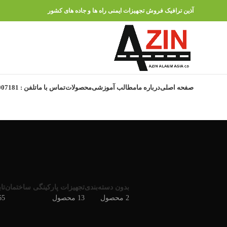
آذین ترافیک فروش تجهیزات ایمنی راه ها و جاده های کشور
صفحه اصلی
درباره ما
مطالب آموزشی
محصولات
تماس با ما
تلفن : 91007181 – 021
بدون دسته‌بندی
تجهیزات پارکینگی ساختمان
تا
2 محصول
13 محصول
165 م