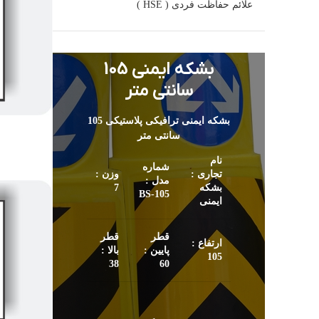
علائم حفاظت فردی ( HSE )
بشکه ایمنی 105
سانتی متر
بشکه ایمنی ترافیکی پلاستیکی 105
سانتی متر
نام
شماره
تجاری :
وزن :
مدل :
بشکه
7
105-BS
ایمنی
قطر
قطر
ارتفاع :
پایین :
بالا :
105
38
60