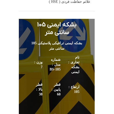
علائم حفاظت فردی ( HSE )
بشکه ایمنی 105
سانتی متر
بشکه ایمنی ترافیکی پلاستیکی 105
سانتی متر
نام
شماره
تجاری :
وزن :
مدل :
بشکه
7
105-BS
ایمنی
قطر
قطر
ارتفاع :
پایین :
بالا :
105
38
60