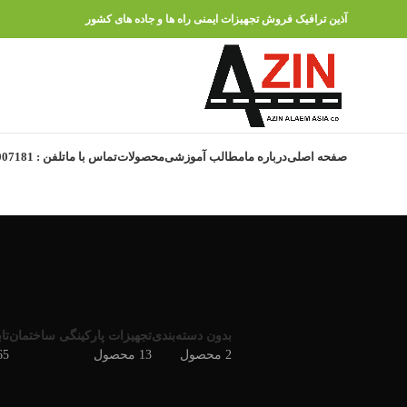
آذین ترافیک فروش تجهیزات ایمنی راه ها و جاده های کشور
صفحه اصلی
درباره ما
مطالب آموزشی
محصولات
تماس با ما
تلفن : 91007181 – 021
بدون دسته‌بندی
تجهیزات پارکینگی ساختمان
تا
2 محصول
13 محصول
165 م