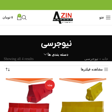
0
منو
0
تومان
نیوجرسی
دسته بندی ها
خانه
»
نیوجرسی
Showing all 4 results
مشاهده فیلترها
ویژه