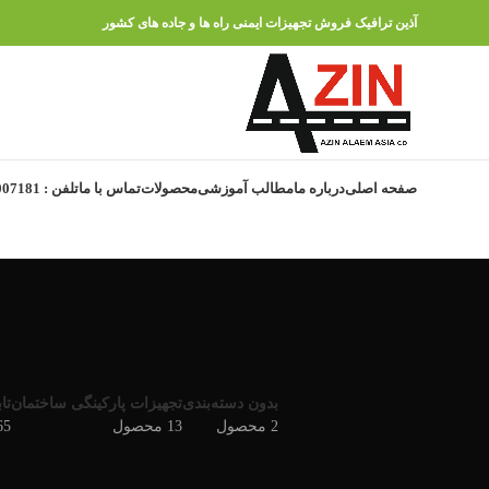
آذین ترافیک فروش تجهیزات ایمنی راه ها و جاده های کشور
صفحه اصلی
درباره ما
مطالب آموزشی
محصولات
تماس با ما
تلفن : 91007181 – 021
بدون دسته‌بندی
تجهیزات پارکینگی ساختمان
تا
2 محصول
13 محصول
165 م