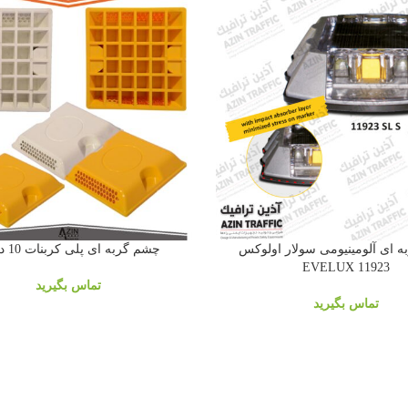
 ای آلومینیومی سولار اولوکس
چشم گربه ای پلی کربنات 10 در 10
11923 EVELUX
تماس بگیرید
تماس بگیرید