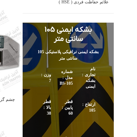
علائم حفاظت فردی ( HSE )
بشکه ایمنی 105
سانتی متر
بشکه ایمنی ترافیکی پلاستیکی 105
سانتی متر
نام
شماره
تجاری :
وزن :
مدل :
بشکه
7
105-BS
ایمنی
چشم گربه
قطر
قطر
ارتفاع :
پایین :
بالا :
105
38
60