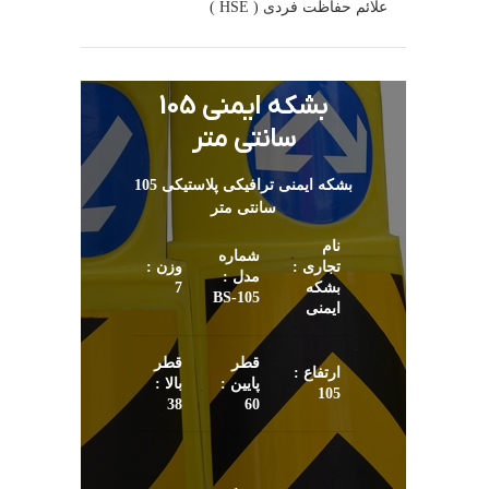
علائم حفاظت فردی ( HSE )
بشکه ایمنی 105
سانتی متر
بشکه ایمنی ترافیکی پلاستیکی 105
سانتی متر
نام
شماره
تجاری :
وزن :
مدل :
بشکه
7
105-BS
ایمنی
قطر
قطر
ارتفاع :
پایین :
بالا :
105
38
60