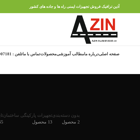
آذین ترافیک فروش تجهیزات ایمنی راه ها و جاده های کشور
صفحه اصلی
درباره ما
مطالب آموزشی
محصولات
تماس با ما
تلفن : 91007181 – 021
بدون دسته‌بندی
تجهیزات پارکینگی ساختمان
تا
2 محصول
13 محصول
165 م