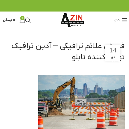
0
منو
0
تومان
فروش علائم ترافیکی – آذین ترافیک
14
تولید کننده تابلو
دی