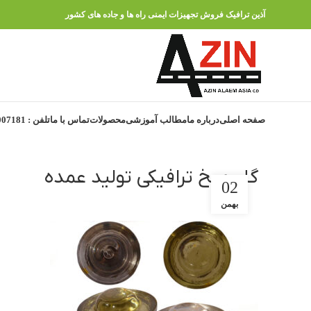
آذین ترافیک فروش تجهیزات ایمنی راه ها و جاده های کشور
صفحه اصلی
درباره ما
مطالب آموزشی
محصولات
تماس با ما
تلفن : 91007181 – 021
گل میخ ترافیکی تولید عمده
02
بهمن