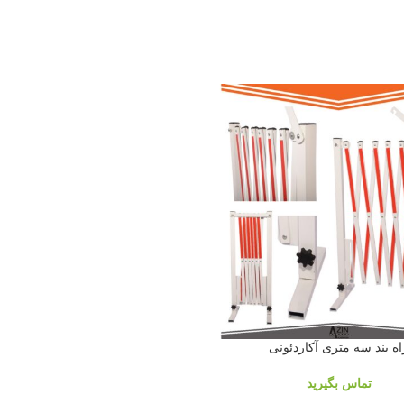
اه بند سه متری آکاردئونی
تماس بگیرید