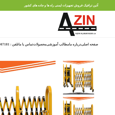
آذین ترافیک فروش تجهیزات ایمنی راه ها و جاده های کشور
صفحه اصلی
درباره ما
مطالب آموزشی
محصولات
تماس با ما
تلفن : 91007181 – 021