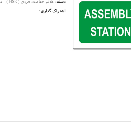
دسته:
علائم حفاظت فردی ( HSE )
,
عل
اشتراک گذاری: