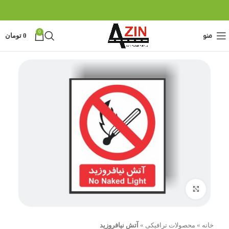
0
منو
0
تومان
بزرگنمایی تصویر
خانه
»
محصولات ترافیکی
»
آتش نیافروزید