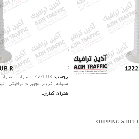
ارتفاع : 75CM
قطر : 80 میلیمتر ارتفاع : 75 سانتیمتر
آذین ترافیک نماینده فروش محصولات اولوکس EVELUX ترکیه
مقایسه
افزودن به علاقه مند
دسته:
استوانه ایمنی و بولارد
برچسب:
EVELUX
,
استوانه
,
استوانه 
استوانه
,
فروش تجهیزات ترافیکی
,
قیم
اشتراک گذاری:
SHIPPING & DEL