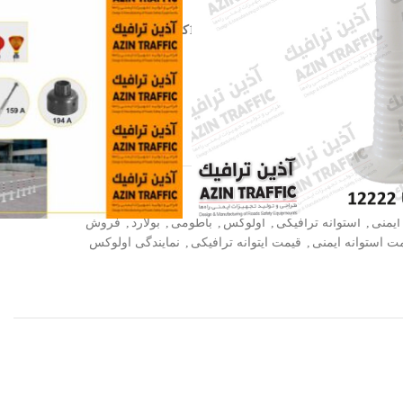
جنس : TPU-PU وزن: 1.3کیلوگرم
 در ایران.
ی
ایمنی
,
استوانه ترافیکی
,
اولوکس
,
باطومی
,
بولارد
,
فروش
ت استوانه ایمنی
,
قیمت ایتوانه ترافیکی
,
نمایندگی اولوکس