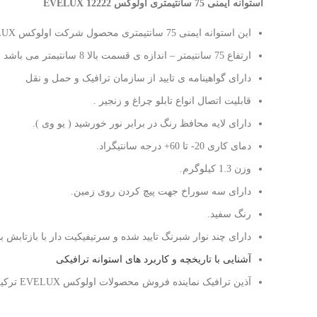
استوانه ایمنی 75 سانتیمتری اولوکس 12222 EVELUX
این استوانه ایمنی 75 سانتیمتری محصول شرکت اولوکس EVELUX ترکیه و جنس آن از تی پی یو – پیو TPU-PU می باشد.
ارتفاع 75 سانتیمتر – اندازه ی قسمت بالا 8 سانتیمتر می باشد
دارای گواهینامه ی تایید از سازمان ترافیک و حمل و نقل
قابلیت اتصال انواع تابلو چراغ و زنجیر .
دارای لایه محافظ رنگ در برابر نور خورشید ( یو وی ).
دمای کاری 20- تا 60+ درجه سانتیگراد.
وزن 1.3 کیلوگرم.
دارای سه سوراخ جهت پیچ کردن روی زمین.
رنگ سفید.
دارای چند نوار شبرنگ تایید شده و سرتیفیکیت دار با بازتابش بسی
آشنایی با تاریخچه و کاربرد های استوانه ترافیکی
آذین ترافیک نماینده فروش محصولات اولوکس EVELUX ترکیه در ایران