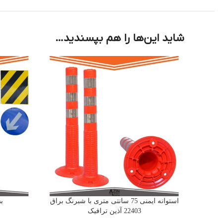
شاید این‌ها را هم بپسندید…
استوانه ایمنی 75 سانتی متری با شبرنگ براق
بش
22403 آذین ترافیک