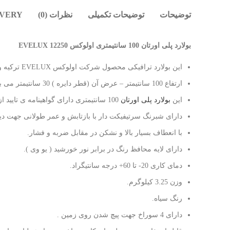
توضیحات
توضیحات تکمیلی
نظرات (0)
IVERY
بولارد پلی اورتان 100 سانتیمتری اولوکس EVELUX 12250
این بولارد ترافیکی محصول شرکت اولوکس EVELUX ترکیه و جنس آن از TPU-PU( پلی اورتان ) می باشد.
ارتفاع 100 سانتیمتر – عرض آن (قطر دایره ) 30 سانتیمتر می باشد
این
بولارد پلی اورتان
100 سانتیمتری دارای گواهینامه ی تایید از سازمان ترافیک و حمل و نقل
دارای شبرنگ سرتیفیکت دار با بازتابش و عمر طولانی جهت دید
با انعطاف بسیار بالا و نشکن در مقابل ضربه و فشار.
دارای لایه محافظ رنگ در برابر نور خورشید ( یو وی ).
دمای کاری 20- تا 60+ درجه سانتیگراد.
وزن 3.25 کیلوگرم.
رنگ سیاه.
دارای 4 سوراخ جهت پیچ شدن روی زمین .