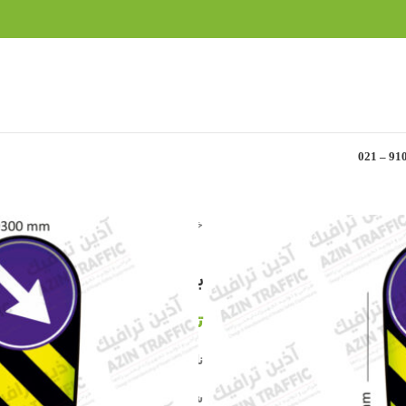
خانه
»
محصولات ترافیکی
»
بولارد پلی اورتان 100 سانتیمتری اولوکس 2250
بولارد پلی اورتان 100 سانتیمتری اولوکس EVELUX 12250
تماس بگیرید
نام تجاری : بولارد ترافیکی
شماره مدل : 12250