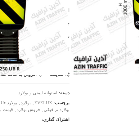
ارتفاع : 100CM
عرض (قطر دایره ) : 30 سانتیمتر
جنس : TPU-PU وزن: 3.25 کیلوگرم
شبرنگ تایید شده با انعطاف پذیری و عمر
آذین ترافیک نماینده فروش محصولات اولوکس EVELUX ترکیه
مقایسه
افزودن به علاقه مند
دسته:
استوانه ایمنی و بولارد
برچسب:
EVELUX
,
بولارد
,
بولارد EVELUx
بولارد ترافیکی
,
فروش بولارد
,
قیمت بو
اشتراک گذاری: