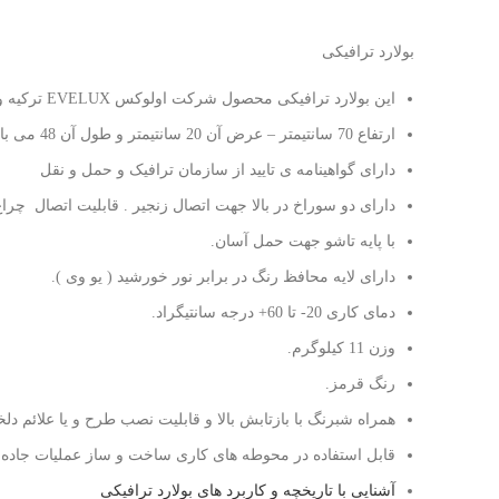
بولارد ترافیکی
این بولارد ترافیکی محصول شرکت اولوکس EVELUX ترکیه و جنس آن از PPC-PVC ( پلی کربنات ) می باشد.
ارتفاع 70 سانتیمتر – عرض آن 20 سانتیمتر و طول آن 48 می باشد
دارای گواهینامه ی تایید از سازمان ترافیک و حمل و نقل
دارای دو سوراخ در بالا جهت اتصال زنجیر . قابلیت اتصال چراغ و
با پایه تاشو جهت حمل آسان.
دارای لایه محافظ رنگ در برابر نور خورشید ( یو وی ).
دمای کاری 20- تا 60+ درجه سانتیگراد.
وزن 11 کیلوگرم.
رنگ قرمز.
همراه شبرنگ با بازتابش بالا و قابلیت نصب طرح و یا علائم دلخ
قابل استفاده در محوطه های کاری ساخت و ساز عملیات جاده 
آشنایی با تاریخچه و کاربرد های بولارد ترافیکی