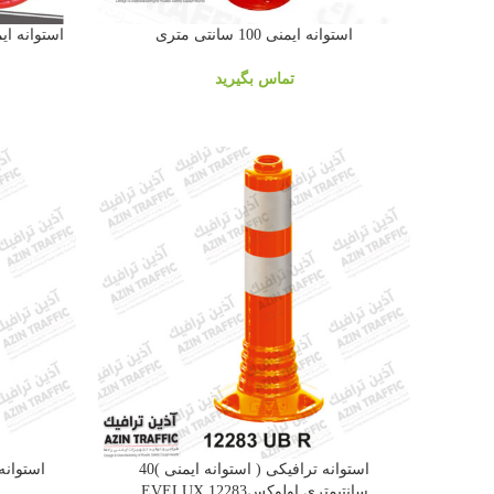
استوانه ایمنی 100 سانتی متری
تماس بگیرید
استوانه ترافیکی ( استوانه ایمنی )40
سانتیمتری اولوکس12283 EVELUX