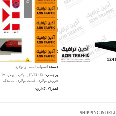
ارتفاع : 100CM
عرض : 20 سانتیمتر طول : 48 سانتیمتر
جنس : PPC-PVC وزن: 11 کیلوگرم
آذین ترافیک نماینده فروش محصولات اولوکس EVELUX ترکیه
مقایسه
افزودن به علاقه مند
دسته:
استوانه ایمنی و بولارد
برچسب:
EVELUX
,
بولارد
,
بولارد EVELUx
فروش بولارد
,
قیمت بولارد
,
نمایندگی 
اشتراک گذاری:
SHIPPING & DEL