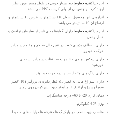
این
جداکننده خطوط
دید بسیار خوبی در طول مسیر مورد نظر
ایجاد کرده و جنس آن از پلی کربنات PPC می باشد .
اندازه ی این محصول طول 110 سانتیمتر در عرض 15 سانتیمتر و
ارتفاع آن 10 سانتیمتر می باشد .
این
جداکننده خطوط
دارای گواهینامه ی تایید از سازمان ترافیک و
حمل و نقل.
دارای انعطاف پذیری خوب در عین حال محکم و مقاوم در برابر
حرکت خودرو .
دارای روکش یو وی UV جهت محافظت در برابر اشعه ی
خورشید.
دارای رنگ های متضاد سیاه زرد جهت دید بهتر .
دارای سوراخ هایی به قطر 18( قطر دایره ی بزرگتر ) 10 (قطر
سوراخ پیچ) و ارتفاع 90 میلیمتر جهت پیچ کردن روی زمین .
دمای کاری 20- تا 60+ درجه سانتیگراد.
وزن 4.25 کیلوگرم.
مناسب جهت نصب در پارکینگ ها ، غرفه ها ، پایانه های خطوط