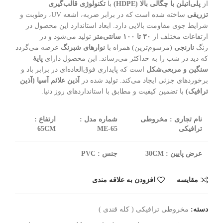
از
پلی‌اتیلن با چگالی بالا (HDPE)
با
تکنولوژی قالب‌گیری
تزریقی
ساخته شده است که در برابر ضربه، اشعه UV، رطوبت و
شرایط جوی مقاومت بالایی دارد
. ابعاد استاندارد این محصول در
ارتفاعات مختلف از
۳۰ تا ۱۰۰ سانتی‌متر
تولید می‌شود و در
رنگ
نارنجی
(مرسوم‌ترین) همراه با
نوارهای شبرنگ
عرضه می‌گردد
که دید در شب را به حداکثر می‌رساند
. این محصول دارای
پایۀ
سنگین و مربعی‌شکل
است که پایداری فوق‌العاده‌ای در برابر باد و
برخوردهای جزئی ایجاد می‌کند
. تولید شده در
آذین علائم آسیا (آذین
ترافیک)
با تضمین کیفیت و مطابق با استانداردهای روز دنیا.
نام تجاری : مخروطی
شماره مدل :
ارتفاع :
ترافیکی
ME-65
65CM
عرض پایین : 30CM
جنس : PVC
مقایسه
افزودن به علاقه مندی
دسته:
مخروطی ترافیکی ( کله قندی )