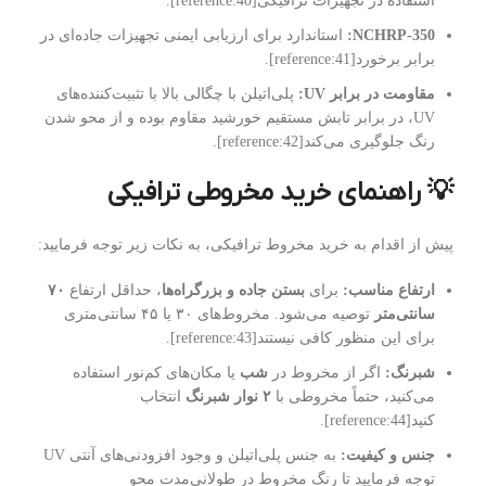
استفاده در تجهیزات ترافیکی[reference:40].
NCHRP-350:
استاندارد برای ارزیابی ایمنی تجهیزات جاده‌ای در
برابر برخورد[reference:41].
مقاومت در برابر UV:
پلی‌اتیلن با چگالی بالا با تثبیت‌کننده‌های
UV، در برابر تابش مستقیم خورشید مقاوم بوده و از محو شدن
رنگ جلوگیری می‌کند[reference:42].
💡 راهنمای خرید مخروطی ترافیکی
پیش از اقدام به خرید مخروط ترافیکی، به نکات زیر توجه فرمایید:
ارتفاع مناسب:
برای
بستن جاده و بزرگراه‌ها
، حداقل ارتفاع
۷۰
سانتی‌متر
توصیه می‌شود. مخروط‌های ۳۰ یا ۴۵ سانتی‌متری
برای این منظور کافی نیستند[reference:43].
شبرنگ:
اگر از مخروط در
شب
یا مکان‌های کم‌نور استفاده
می‌کنید، حتماً مخروطی با
۲ نوار شبرنگ
انتخاب
کنید[reference:44].
جنس و کیفیت:
به جنس پلی‌اتیلن و وجود افزودنی‌های آنتی UV
توجه فرمایید تا رنگ مخروط در طولانی‌مدت محو