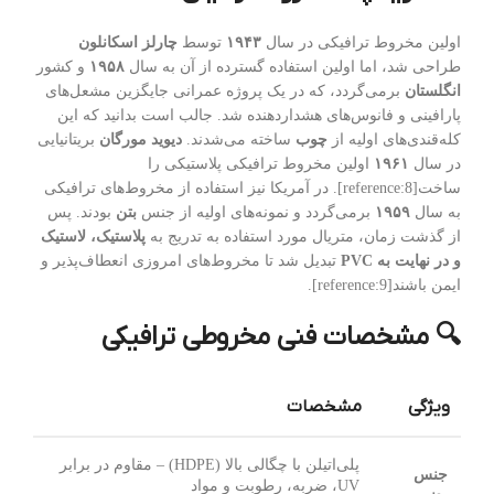
اولین مخروط ترافیکی در سال
۱۹۴۳
توسط
چارلز اسکانلون
طراحی شد، اما اولین استفاده گسترده از آن به سال
۱۹۵۸
و کشور
انگلستان
برمی‌گردد، که در یک پروژه عمرانی جایگزین مشعل‌های
پارافینی و فانوس‌های هشداردهنده شد. جالب است بدانید که این
کله‌قندی‌های اولیه از
چوب
ساخته می‌شدند.
دیوید مورگان
بریتانیایی
در سال
۱۹۶۱
اولین مخروط ترافیکی پلاستیکی را
ساخت[reference:8]. در آمریکا نیز استفاده از مخروط‌های ترافیکی
به سال
۱۹۵۹
برمی‌گردد و نمونه‌های اولیه از جنس
بتن
بودند. پس
از گذشت زمان، متریال مورد استفاده به تدریج به
پلاستیک، لاستیک
و در نهایت به PVC
تبدیل شد تا مخروط‌های امروزی انعطاف‌پذیر و
ایمن باشند[reference:9].
🔍 مشخصات فنی مخروطی ترافیکی
ویژگی
مشخصات
پلی‌اتیلن با چگالی بالا (HDPE) – مقاوم در برابر
جنس
UV، ضربه، رطوبت و مواد