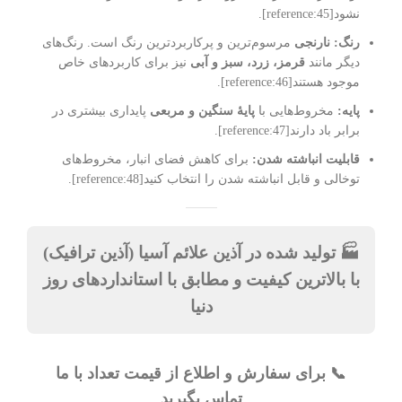
نشود[reference:45].
رنگ:
نارنجی
مرسوم‌ترین و پرکاربردترین رنگ است. رنگ‌های
دیگر مانند
قرمز، زرد، سبز و آبی
نیز برای کاربردهای خاص
موجود هستند[reference:46].
پایه:
مخروط‌هایی با
پایۀ سنگین و مربعی
پایداری بیشتری در
برابر باد دارند[reference:47].
قابلیت انباشته شدن:
برای کاهش فضای انبار، مخروط‌های
توخالی و قابل انباشته شدن را انتخاب کنید[reference:48].
🏭 تولید شده در
آذین علائم آسیا (آذین ترافیک)
با بالاترین کیفیت و مطابق با استانداردهای روز
دنیا
📞 برای سفارش و اطلاع از قیمت تعداد با ما
تماس بگیرید