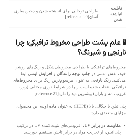
قابلیت
طراحی توخالی برای انباشته شدن و ذخیره‌سازی
انباشته
آسان[reference:20]
شدن
🧪 علم پشت طراحی مخروط ترافیکی؛ چرا
نارنجی و شبرنگ؟
مخروط‌های ترافیکی با طراحی مخروطی‌شکل و رنگ‌های روشن
خود، نقش مهمی در
جلب توجه رانندگان
و
افزایش ایمنی
ایفا
می‌کنند. رنگ
نارنجی
به عنوان مرسوم‌ترین رنگ برای مخروط‌های
ترافیکی انتخاب شده است زیرا در شرایط نوری مختلف (روز،
غروب، مه و باران) بیشترین دید را دارد[reference:21].
پلی‌اتیلن با چگالی بالا (HDPE) به عنوان ماده اولیه این محصول،
مزایای متعددی دارد:
مقاومت در برابر UV:
افزودنی‌های تثبیت‌کننده UV در ترکیب
پلی‌اتیلن، از تخریب مواد در برابر تابش مستقیم خورشید