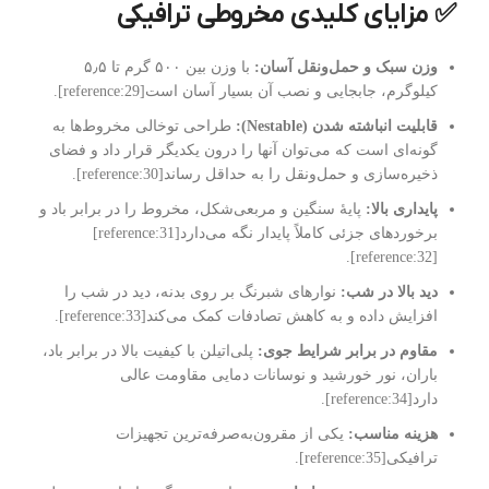
✅ مزایای کلیدی مخروطی ترافیکی
وزن سبک و حمل‌ونقل آسان:
با وزن بین ۵۰۰ گرم تا ۵٫۵
کیلوگرم، جابجایی و نصب آن بسیار آسان است[reference:29].
قابلیت انباشته شدن (Nestable):
طراحی توخالی مخروط‌ها به
گونه‌ای است که می‌توان آنها را درون یکدیگر قرار داد و فضای
ذخیره‌سازی و حمل‌ونقل را به حداقل رساند[reference:30].
پایداری بالا:
پایۀ سنگین و مربعی‌شکل، مخروط را در برابر باد و
برخوردهای جزئی کاملاً پایدار نگه می‌دارد[reference:31]
[reference:32].
دید بالا در شب:
نوارهای شبرنگ بر روی بدنه، دید در شب را
افزایش داده و به کاهش تصادفات کمک می‌کند[reference:33].
مقاوم در برابر شرایط جوی:
پلی‌اتیلن با کیفیت بالا در برابر باد،
باران، نور خورشید و نوسانات دمایی مقاومت عالی
دارد[reference:34].
هزینه مناسب:
یکی از مقرون‌به‌صرفه‌ترین تجهیزات
ترافیکی[reference:35].