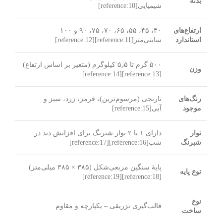
بدنه
شیمیایی[reference:10]
ارتفاع‌های
۳۰، ۴۵، ۵۵، ۶۵، ۷۰، ۷۵، ۹۰ و ۱۰۰
استاندارد
سانتی‌متر[reference:11][reference:12]
۵۰۰ گرم تا ۵٫۵ کیلوگرم (متغیر بر اساس ارتفاع)
وزن
[reference:13][reference:14]
رنگ‌های
نارنجی (مرسوم‌ترین)، قرمز، زرد، سبز و
موجود
آبی[reference:15]
نوار
دارای ۱ یا ۲ نوار شبرنگ برای افزایش دید در
شبرنگ
شب[reference:16][reference:17]
پایۀ سنگین مربعی‌شکل (۳۸۵ × ۳۸۵ میلی‌متر)
نوع پایه
[reference:18][reference:19]
نوع
قالب‌گیری تزریقی – یکپارچه و مقاوم
ساخت