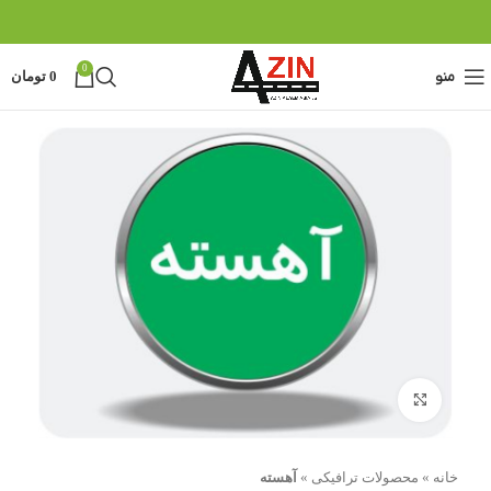
0
منو
0
تومان
بزرگنمایی تصویر
خانه
»
محصولات ترافیکی
»
آهسته