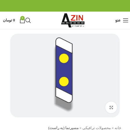
0
منو
0
تومان
بزرگنمایی تصویر
خانه
»
محصولات ترافیکی
»
مسیرنما (به راست)