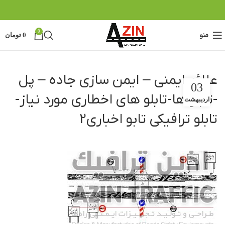
0
منو
0
تومان
علائم ایمنی – ایمن سازی جاده – پل
03
-تابلو ها-تابلو های اخطاری مورد نیاز-
اردیبهشت
تابلو ترافیکی تابو اخباری2