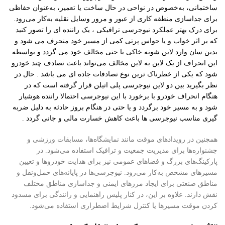
ساختمانی، به‌خصوص در نواحی در حال ساخت یا تعمیر، به‌عنوان حفاظی
برای جداسازی منطقه کاری از عبور و مرور وسایل نقلیه به‌کار می‌رود.
برای درک بهتر عملکرد نیوجرسی ترافیکی ، یک راننده ای را تصور کنید
که بر اثر خواب و یا حواس پرتی کمی از مسیر خود منحرف می شود و
بدین سان وارد لاین شونه خاکی یا حتی مخالف خود می گردد و بواسطه
این انحراف از یک لاین به لاین مخالف می‌تواند باعث تصادف چند خودرو
شود که یکی از خطرناک ترین نوع تصادفات جاده ای می باشد . حال در
نظر بگیرید بین دو لاین نیوجرسی پلی اتیلن قرار گرفته است که در
هنگام انحراف خودرو با برخورد با این نیوجرسی احتمالا راننده هوشیار
شود و به مسیر خود برگردد و یا حتی در هنگام بروز حادثه به دلیل ضربه
گیری مناسب نیوجرسی ها باعث کاهش خسارت مالی و جانی گردد .
همچنین در رویدادهای موقت مانند نمایشگاه‌ها، مسابقات ورزشی و
جشنواره‌ها برای مدیریت جمعیت و ترافیک استفاده می‌شود. در
پارکینگ‌های بزرگ و فضاهای عمومی نیز برای هدایت خودروها و تعیین
مسیرهای مشخص به‌کار می‌رود. نیوجرسی‌ها در پایانه‌های حمل‌ونقل و
مناطق صنعتی برای ایجاد مرزهای ایمنی و جداسازی مناطق مختلف
نقش دارند. علاوه بر این، در کنار پلیس راهنمایی و رانندگی برای مسدود
کردن موقت مسیرها یا کنترل شرایط اضطراری استفاده می‌شود.