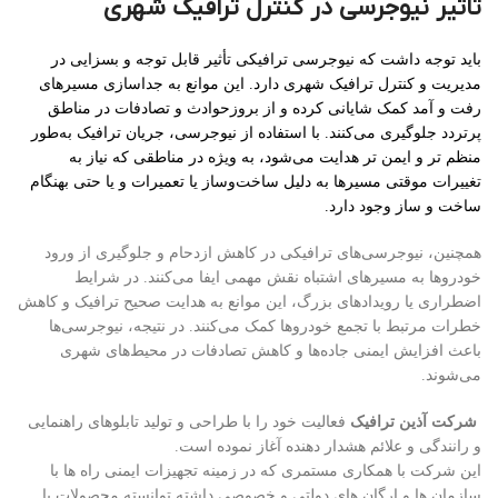
تاثیر نیوجرسی در کنترل ترافیک شهری
باید توجه داشت که نیوجرسی ترافیکی تأثیر قابل توجه و بسزایی در
مدیریت و کنترل ترافیک شهری دارد. این موانع به جداسازی مسیرهای
رفت و آمد کمک شایانی کرده و از بروزحوادث و تصادفات در مناطق
پرتردد جلوگیری می‌کنند. با استفاده از نیوجرسی، جریان ترافیک به‌طور
منظم‌ تر و ایمن‌ تر هدایت می‌شود، به‌ ویژه در مناطقی که نیاز به
تغییرات موقتی مسیرها به‌ دلیل ساخت‌وساز یا تعمیرات و یا حتی بهنگام
ساخت و ساز وجود دارد.
همچنین، نیوجرسی‌های ترافیکی در کاهش ازدحام و جلوگیری از ورود
خودروها به مسیرهای اشتباه نقش مهمی ایفا می‌کنند. در شرایط
اضطراری یا رویدادهای بزرگ، این موانع به هدایت صحیح ترافیک و کاهش
خطرات مرتبط با تجمع خودروها کمک می‌کنند. در نتیجه، نیوجرسی‌ها
باعث افزایش ایمنی جاده‌ها و کاهش تصادفات در محیط‌های شهری
می‌شوند.
شرکت آذین ترافیک
فعالیت خود را با طراحی و تولید تابلوهای راهنمایی
و رانندگی و علائم هشدار دهنده آغاز نموده است.
این شرکت با همکاری مستمری که در زمینه تجهیزات ایمنی راه ها با
سازمان ها و ارگان های دولتی و خصوصی داشته توانسته محصولات با