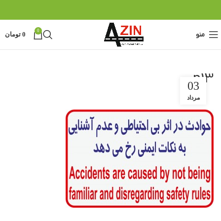
0
منو
0
تومان
p13
03
مرداد