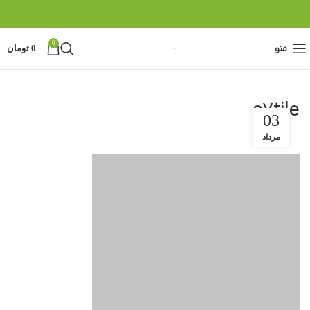
0
منو
0
تومان
c7tile
03
مرداد