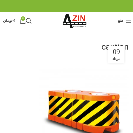
0
منو
0
تومان
caution
09
مرداد