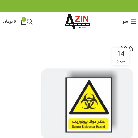
0
منو
0
تومان
155
14
مرداد