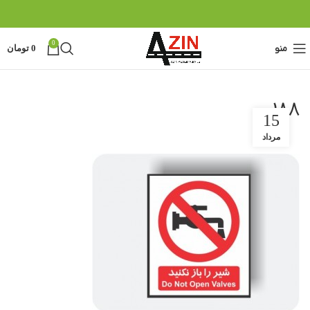
0
منو
0
تومان
188
15
مرداد