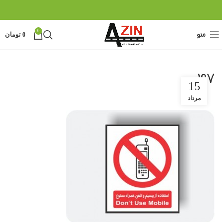
0
منو
0
تومان
197
15
مرداد