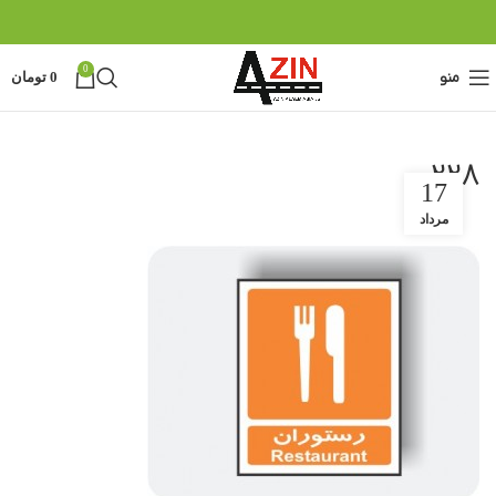
0
منو
0
تومان
228
17
مرداد