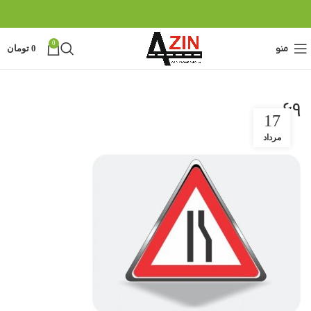
0
منو
0
تومان
69
17
مرداد