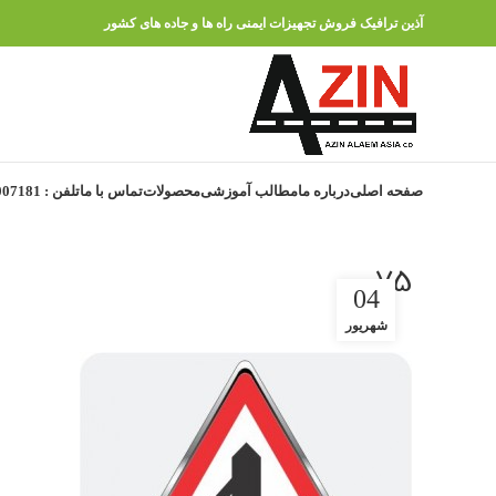
آذین ترافیک فروش تجهیزات ایمنی راه ها و جاده های کشور
صفحه اصلی
درباره ما
مطالب آموزشی
محصولات
تماس با ما
تلفن : 91007181 – 021
75
04
شهریور