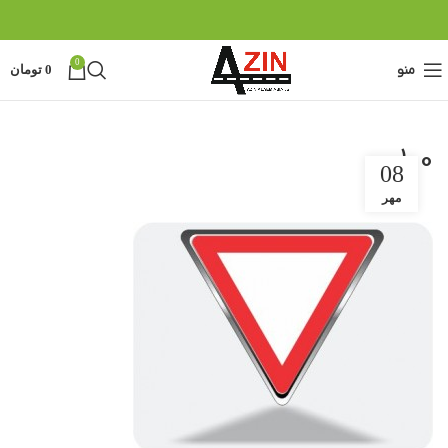
0
منو
0
تومان
100
08
مهر