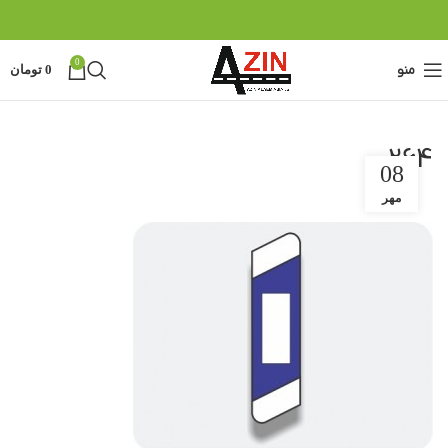
0
منو
0
تومان
264
08
مهر