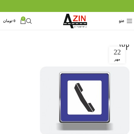
0
منو
0
تومان
122
22
مهر