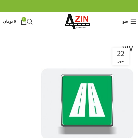
0
منو
0
تومان
127
22
مهر