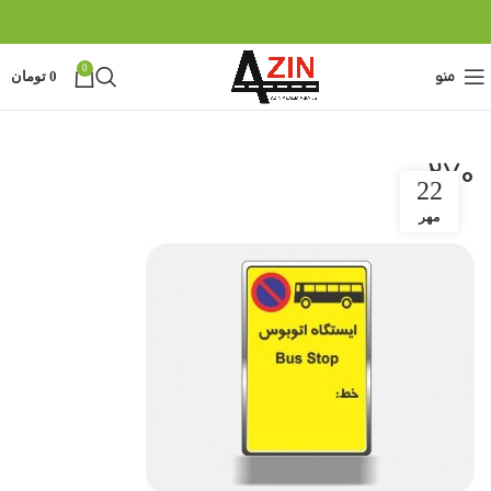
0
منو
0
تومان
270
22
مهر