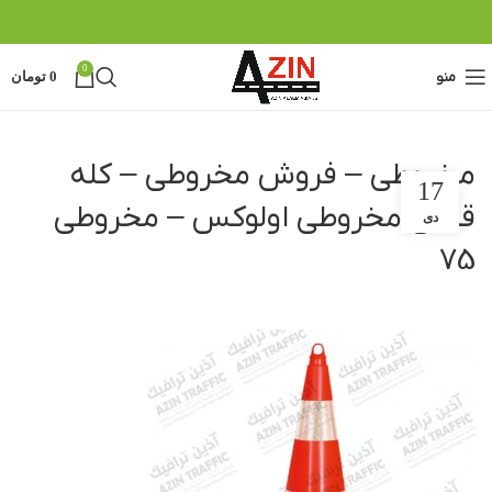
0
منو
0
تومان
مخروطی – فروش مخروطی – کله
17
قندی مخروطی اولوکس – مخروطی
دی
75