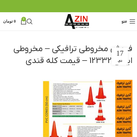
0
منو
0
تومان
فروش مخروطی ترافیکی – مخروطی
17
ایمنی 12332 – قیمت کله قندی
دی