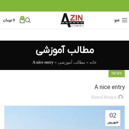
0
منو
0
تومان
مطالب آموزشی
خانه
»
مطالب آموزشی
»
A nice entry
NEWS
A nice entry
Hamed Rezayat
02
شهریور