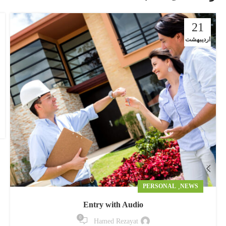
21
اردیبهشت
PERSONAL
,
NEWS
Entry with Audio
0
Hamed Rezayat