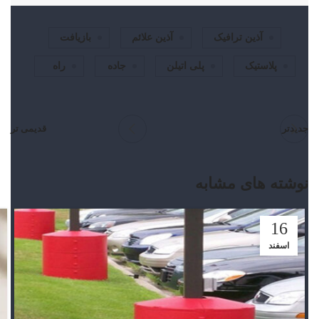
آذین ترافیک
آذین علائم
بازیافت
پلاستیک
پلی اتیلن
جاده
راه
جدیدتر
قدیمی تر
نوشته های مشابه
16
اسفند