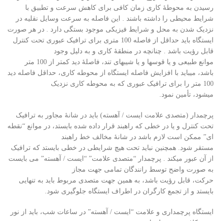
رسیدن به محوطۀ کاری زمان کافی برای کاهش سرعت و تطبیق با
شرایط محیطی را داشته باشند . این فاصله به سرعت وسایل نقلیه در
نزدیک شدن به محل و شرایط فیزیکی موجود بستگی دارد . در هر صورت
ایستگاه باید حداقل از فاصله 100 متری برای ترافیک عبوری تحت کنترل
قابل رؤیت باشد . چنانچه در منطقۀ کاری و به دلیل وجود
موانع طبیعی و یا قوسها و یا شیبهای تند، فاصلۀ دید کمتر از 100 متر
باشد، میباید با افزایش فاصله ایستگاه از محوطه کاری، حداقل فاصله دید
100 متر را برای ترافیک عبوری که به محوطه کاری نزدیک
میشود، تأمین نمود.
پرچمدار (متصدی علامت ایست / آهسته) باید در شانۀ مجاور به ترافیک
تحت کنترل و یا در خطی که راهبند قرار داده شده بایستد، در موانع “نقطه
ای” ممکن است لازم باشد در شانۀ مخالف خط راهبند
مستقر شود. همچنین نباید تحت هیچ شرایطی در خطی بایستد که ترافیک
از آن عبور میکند . پرچمدار “متصدی علامت” “ایست / آهسته” می بایست
به صورت واضح توسط رانندگان تمامی جهت مجاز
حرکت، قابل رؤیت باشد، به همین جهت متصدی مربوط باید به تنهایی
بایستد و از تجمع کارگران در اطراف ایستگاه جلوگیری شود.
ایستگاه پرچمداری و علامت “ایست / آهسته” در ساعات شب، باید از نور