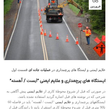
08
فروردین
علایم ایمنی و ایستگا های پرچمداری در
عملیات جاده ای
قسمت اول
ایستگاه های پرچمداری و علایم ایمنی “
ایست
/
آهسته
”
در صورتی که قبل از شروع محوطۀ کاری از
علایم ایمنی
پیش آگاهی به
شرحی که در نوشته های قبل اشاره گردید استفاده نشده باشد،
ایستگاههای پرچمداری و
علایم ایمنی
“ایست / آهسته” باید در فاصله 60
تا90 متری قبل از شروع محوطۀ کاری استقرار یابند تا رانندگان قبل از