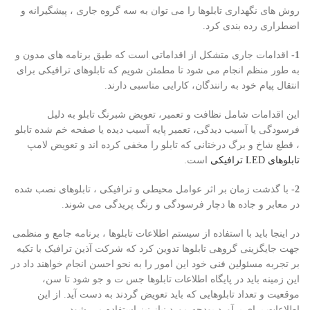
روش های نگهداری تابلوها را می توان به سه گروه جاری ، پیشگیرانه و
اضطراری رده بندی کرد.
1-
اقدامات جاری متشکل از اقداماتی است که طبق برنامه های مدون و
به طور منظم انجام می شود تا مطمئن شویم که تابلوهای ترافیکی برای
انتقال پیام خود به رانندگان، کارایی مناسبی دارند.
این اقدامات شامل نظافت و تعمیر، تعویض شبرنگ تابلو به دلیل
فرسودگی یا آسیب دیدگی، تعمیر پایه آسیب دیده یا صفحه خم شده تابلو
، قطع شاخ و برگ درختانی که تابلو را مخفی کرده اند و تعویض لامپ
تابلوهای LED ترافیکی
است.
2-
با گذشت زمان بر اثر عوامل محیطی و ترافیکی ، تابلوهای نصب شده
در معابر و جاده ها دچار فرسودگی و رنگ پریدگی می شوند.
در اینجا باید با استفاده از سیستم اطلاعات تابلوها ، برنامه جامع و منظمی
جهت جایگزینی گروهی تابلوها تدوین کرد که شرکت آذین ترافیک با تکیه
بر تجربه مسئولین فنی خود این امور را به نحو احسن انجام خواهند داد در
این زمینه باید در پایگاه اطلاعات تابلوها جس ت و جو شود تا سن،
موقعیت و تعداد تابلوهایی که باید تعویض گردند به دست آید. از این
اطلاعات برای برآورد بودجه مورد نیاز نیز استفاده می شود.