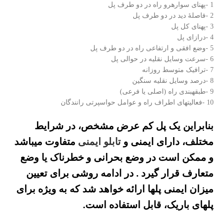
1 -پهنای سوارهرو راه در دو طرف پل
2 -فاصلۀ دید در دو طرف پل
3 -پهنای کل پل
4 -درازای پل
5 -وضع افقی و ارتفاعی راه در دو طرف پل
6 -سرعت وسایل نقلیه در حوالی پل
7 -ترافیک متوسط روزانه
8 -درصد وسایل نقلیه سنگین
9 -طبقهبندی راه (اصلی یا فرعی)
10 -فعالیتهای اطراف راه و عوامل حواسپرتی رانندگان
بنابراین یک پل کم عرض مشخص، در شرایط
مختلف، دارای ایمنی و
تابلو ایمنی
متفاوت میباشد
و ممکن است در وضع بحرانی و خطرناک یا وضع
متعارف قرار گیرد . در ادامه روشی برای تعیین
میزان ایمنی پلها ارائه خواهد شد که به ویژه برای
پلهای باریک، قابل استفاده است.