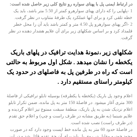
در ارتباط ایمنی پل با پهنای سواره رو نتایج کلی زیر حاصل شده است:
1 -پلهایی را که دارای پهنای سوارهرو کمتر از 5.50 متر باشد، باید یک
خطه تلقی کرد و برای آنها عملکرد یک طرفۀ متناوب در نظر گرفت.
2 -اگر پهنای سوارهرو پل 4.50 متر و کمتر باشد باید آن را محل خطر
قلمداد کرد و بر اساس شکلهای زیر برای آن علایم هشدار دهنده در نظر
گرفت.
شکلهای زیر ،نمونۀ هدایت ترافیک در پلهای باریک
یکخطه را نشان میدهد . شکل اول مربوط به حالتی
است که راه در طرفین پل به فاصلهای در حدود یک
کیلومتر راستای مستقیم دارد .
اعلام وجود پل باریک (یکخطه یا یکطرفه) بوسیله تابلو ترافیکی از فاصلۀ
300 متری آغاز میشود. در فاصلۀ 150 متر به پل مانده، ضمن تکرار تابلو
اعلام نزدیک شدن به پل باریک، منطقۀ سبقت ممنوع نیز اعلام گردیده و
علایم شبنما (به طریق مشابه در طرف راست و چپ) و اعلام حق تقدم
(در طرف راست) نصب شده است.
در فاصلۀ حدود 60 متر به پل مانده خط ایست وجود دارد که در صورت
وجود خودرو مقابل در روی پل باید برای آن حق تقدم قائل شد و در این