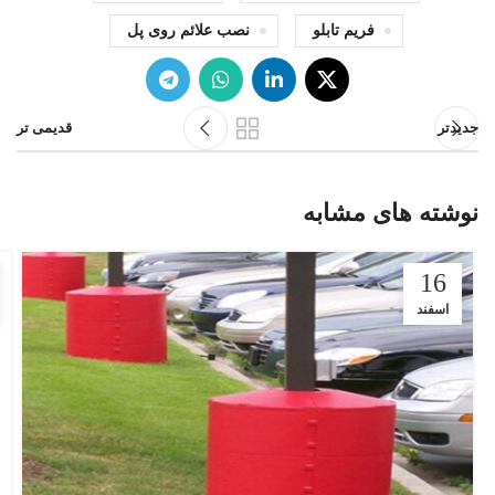
فریم تابلو
نصب علائم روی پل
جدیدتر
قدیمی تر
نوشته های مشابه
16
اسفند