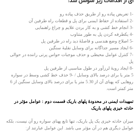
ای از اقدامات زیر متوسل شد:
-1 تعریض پیاده رو از طریق حذف پیاده رو
-2 استفاده از حفاظ ایمنی برای پل و قطعات راه طرفین آن
-3 انجام خط کشی و به کار بردن علایم و چراغ راهنمایی
-4 یکطرفه کردن پل به طور متناوب
-5 اصلاح وضع هندسی و فاصلۀ دید راه در طرفین پل
-6 ایجاد مسیر جداگانه برای وسایل نقلیۀ سنگین
-7 کنترل عوامل محیطی و حذف موجبات حواس پرتی راننده در حوالی
پل
-8 ایجاد رویۀ لرزآور در طول مناسبی از طرفین پل
5 متر یا برای درصد بالای وسایل / -9 حذف خط کشی وسط در سواره
روهایی که پهنای آن از 5.30 متر یا برای درصد بالای وسایل سنگین از 6
متر کمتر است.
تمهیدات ایمنی در محدودۀ پلهای باریک قسمت دوم :
عوامل مؤثر در
حادثه خیزی پلهای باریک
میزان حادثه خیزی یک پل باریک، تنها تابع پهنای سواره رو آن نیست، بلکه
عوامل دیگری هم در آن مؤثر می باشد. این عوامل عبارتند از: